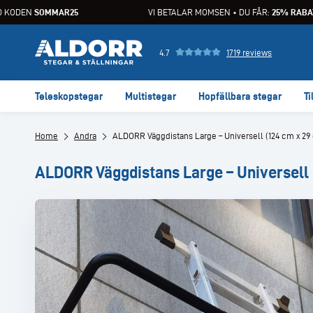
KODEN
SOMMAR25
VI BETALAR MOMSEN • DU FÅR:
25% RABAT
4.7
1719 reviews
Teleskopstegar
Multistegar
Hopfällbara stegar
Ti
Home
Andra
ALDORR Väggdistans Large – Universell (124 cm x 29
ALDORR Väggdistans Large – Universell 