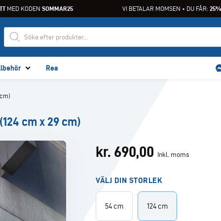
T
MED KODEN
SOMMAR25
VI BETALAR MOMSEN • DU FÅR:
25% 
llbehör
Rea
 cm)
(124 cm x 29 cm)
kr.
690,00
Inkl. moms
VÄLJ DIN STORLEK
54 cm
124 cm