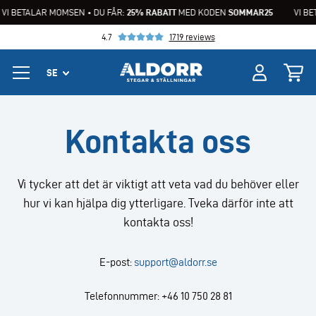
VI BETALAR MOMSEN • DU FÅR:
25% RABATT
MED KODEN
SOMMAR25
VI BE
4.7
1719 reviews
Kontakta oss
Vi tycker att det är viktigt att veta vad du behöver eller
hur vi kan hjälpa dig ytterligare. Tveka därför inte att
kontakta oss!
E-post:
support@aldorr.se
Telefonnummer: +46 10 750 28 81