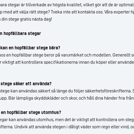
a stegar är tillverkade av högsta kvalitet, vilket gör att de är optima
 med att välja rätt stege? Tveka inte att kontakta oss. Våra experter h
s din stege gratis nästa dag!
m hopfällbara stegar
kan en hopfällbar stege bära?
os en hopfällbar stege beror på varumärket och modellen. Generellt set
r viktigt att kontrollera specifikationerna innan du köper eller använde
 stege säker att använda?
stege kan användas säkert så länge du följer säkerhetsföreskrifterna. Se
 upp. Bär lämpliga skyddskläder och skor, och håll dina händer fria frå
 en hopfällbar stege utomhus?
tegar kan användas utomhus, men det är viktigt att kontrollera om steg
terna. Undvik att använda stegen i dåligt väder som regn eller vind, och