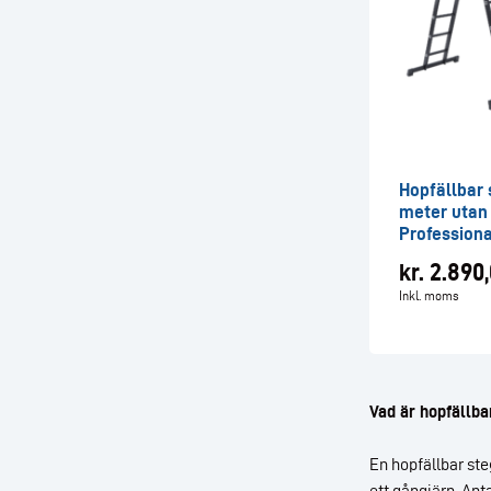
Hopfällbar 
meter utan
Professiona
kr.
2.890,
Inkl. moms
Vad är hopfällba
En hopfällbar st
ett gångjärn. Ant