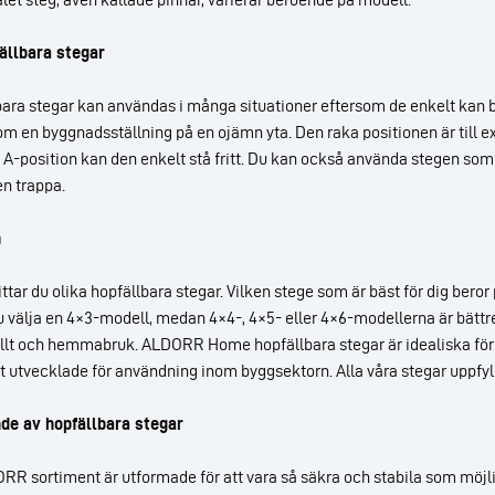
ällbara stegar
a stegar kan användas i många situationer eftersom de enkelt kan böja
om en byggnadsställning på en ojämn yta. Den raka positionen är till 
 i A-position kan den enkelt stå fritt. Du kan också använda stegen som
en trappa.
n
ittar du olika hopfällbara stegar. Vilken stege som är bäst för dig beror
 välja en 4×3-modell, medan 4×4-, 4×5- eller 4×6-modellerna är bättre 
ellt och hemmabruk. ALDORR Home hopfällbara stegar är idealiska f
lt utvecklade för användning inom byggsektorn. Alla våra stegar uppfyl
de av hopfällbara stegar
DORR sortiment är utformade för att vara så säkra och stabila som möj