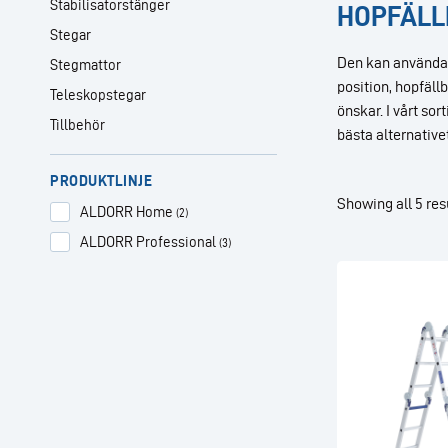
Stabilisatorstänger
HOPFÄLL
Stegar
Den kan användas 
Stegmattor
position, hopfäll
Teleskopstegar
önskar. I vårt so
Tillbehör
bästa alternativet
PRODUKTLINJE
Showing all 5 res
ALDORR Home
(2)
ALDORR Professional
(3)