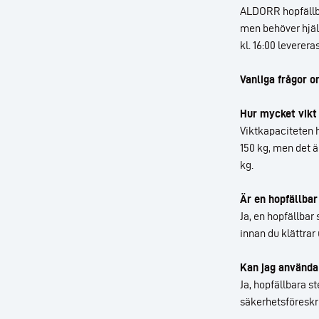
ALDORR hopfällbar
men behöver hjälp
kl. 16:00 leverera
Vanliga frågor o
Hur mycket vikt 
Viktkapaciteten h
150 kg, men det ä
kg.
Är en hopfällbar
Ja, en hopfällbar 
innan du klättrar
Kan jag använda
Ja, hopfällbara s
säkerhetsföreskrif