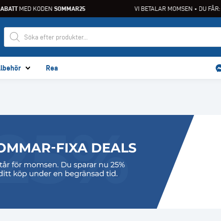
BATT
MED KODEN
SOMMAR25
VI BETALAR MOMSEN • DU FÅR:
2
llbehör
Rea