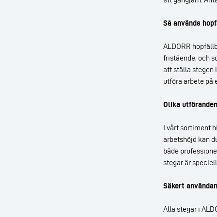
Så används hopf
ALDORR hopfällbar
fristående, och s
att ställa stegen
utföra arbete på 
Olika utförande
I vårt sortiment h
arbetshöjd kan du
både profession
stegar är speciel
Säkert användan
Alla stegar i AL