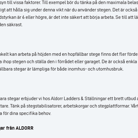
yn till vissa faktorer. Till exempel bör du tänka på den maximala bela
tigt att hålla sig under denna vikt när du använder stegen. Det är också 
tyrkan är 6 eller högre, är det inte säkert att börja arbeta. Se till at
den säkrast.
kelt kan arbeta på höjden med en hopfällbar stege finns det fler fördela
a ihop stegen och ställa den i förrådet eller garaget. De är också enkla
fällbara stegar är lämpliga för både inomhus- och utomhusbruk.
ra stegar erbjuder vi hos Aldorr Ladders & Ställningar ett brett utbud 
tare. Tänk på stegstabilisatorer, arbetskorgar och stegplattformar. Vårt
 för dina specifika behov.
gar från ALDORR