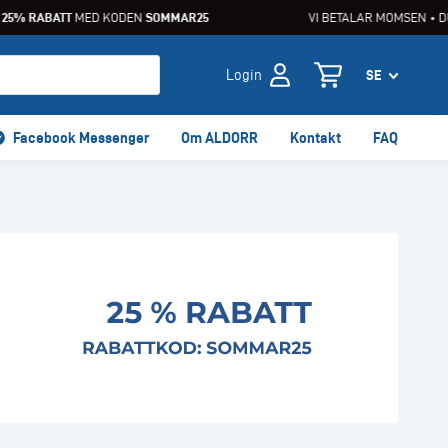
5% RABATT
MED KODEN
SOMMAR25
VI BETALAR MOMSEN • DU 
Login
Facebook Messenger
Om ALDORR
Kontakt
FAQ