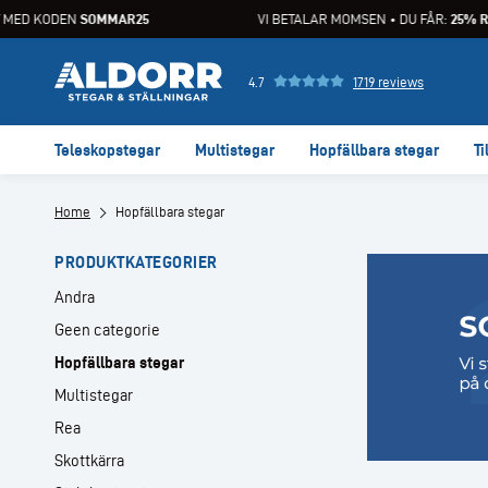
ED KODEN
SOMMAR25
VI BETALAR MOMSEN • DU FÅR:
25% RA
4.7
1719 reviews
Teleskopstegar
Multistegar
Hopfällbara stegar
Ti
Home
Hopfällbara stegar
PRODUKTKATEGORIER
Andra
Geen categorie
Hopfällbara stegar
Multistegar
Rea
Skottkärra