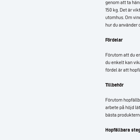
genom att ta häns
150 kg. Det är vik
utomhus. Om vinds
hur du använder 
Fördelar
Förutom att du en
du enkelt kan vik
fördel är att hop
Tillbehör
Förutom hopfällba
arbete på höjd lät
bästa produkterna
Hopfällbara ste