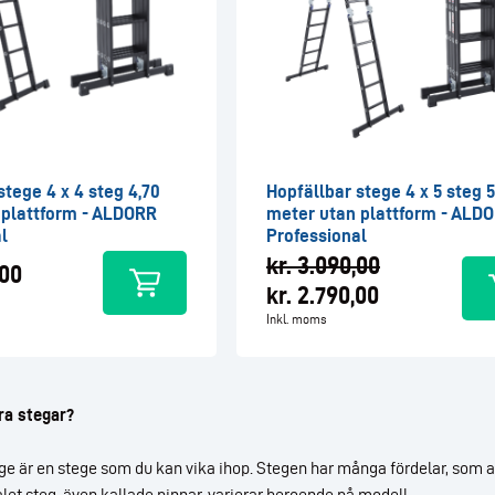
stege 4 x 4 steg 4,70
Hopfällbar stege 4 x 5 steg 5
 plattform - ALDORR
meter utan plattform - ALD
l
Professional
kr.
3.090,00
00
kr.
2.790,00
Inkl. moms
ra stegar?
ege är en stege som du kan vika ihop. Stegen har många fördelar, som
alet steg, även kallade pinnar, varierar beroende på modell.